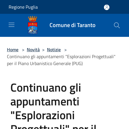
Salta al contenuto principale
Regione Puglia
Comune di Taranto
Home
>
Novità
>
Notizie
>
Continuano gli appuntamenti "Esplorazioni Progettuali"
per il Piano Urbanistico Generale (PUG)
Continuano gli
appuntamenti
"Esplorazioni
Progettuali" per il