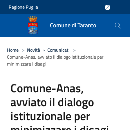
Salta al contenuto principale
Regione Puglia
Comune di Taranto
Home
>
Novità
>
Comunicati
>
Comune-Anas, avviato il dialogo istituzionale per
minimizzare i disagi
Comune-Anas,
avviato il dialogo
istituzionale per
minimizzare i disagi