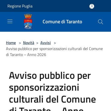
Salta al contenuto principale
Regione Puglia
Comune di Taranto
Home
>
Novità
>
Avvisi
>
Avviso pubblico per sponsorizzazioni culturali del Comune
di Taranto – Anno 2026
Avviso pubblico per
sponsorizzazioni
culturali del Comune
di Taranto – Anno