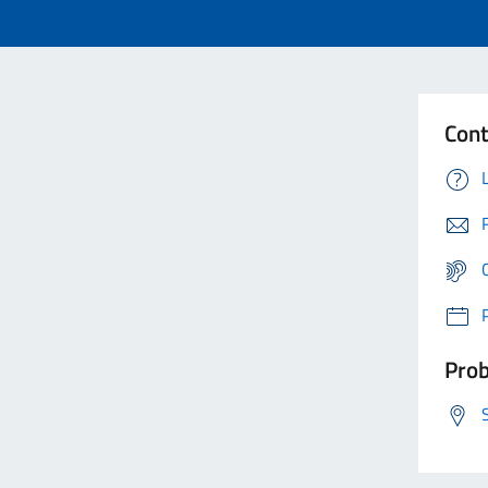
Cont
Prob