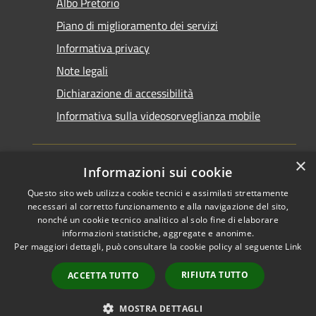
Albo Pretorio
Piano di miglioramento dei servizi
Informativa privacy
Note legali
Dichiarazione di accessibilità
Informativa sulla videosorveglianza mobile
×
Informazioni sui cookie
Questo sito web utilizza cookie tecnici e assimilati strettamente
RSS
Copyright © 2026 • Comune di
necessari al corretto funzionamento e alla navigazione del sito,
Accessibilità
Taranto • Powered by
nonché un cookie tecnico analitico al solo fine di elaborare
informazioni statistiche, aggregate e anonime.
Privacy
Municipium
Accesso
•
Per maggiori dettagli, può consultare la cookie policy al seguente
Link
Cookie
redazione
Mappa del sito
RIFIUTA TUTTO
ACCETTA TUTTO
Area riservata del
dipendente
MOSTRA DETTAGLI