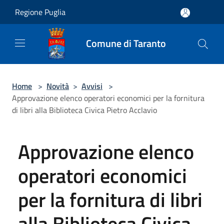
Salta al contenuto principale
Regione Puglia
Comune di Taranto
Home
>
Novità
>
Avvisi
>
Approvazione elenco operatori economici per la fornitura
di libri alla Biblioteca Civica Pietro Acclavio
Approvazione elenco
operatori economici
per la fornitura di libri
alla Biblioteca Civica