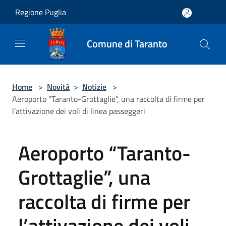
Salta al contenuto principale
Regione Puglia
Comune di Taranto
Home
>
Novità
>
Notizie
>
Aeroporto “Taranto-Grottaglie”, una raccolta di firme per
l’attivazione dei voli di linea passeggeri
Aeroporto “Taranto-
Grottaglie”, una
raccolta di firme per
l’attivazione dei voli