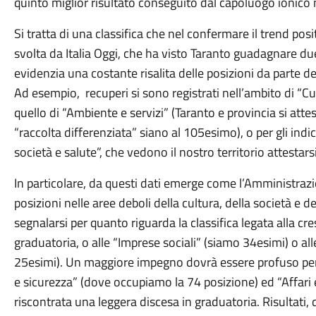
quinto miglior risultato conseguito dal capoluogo ionico n
Si tratta di una classifica che nel confermare il trend pos
svolta da Italia Oggi, che ha visto Taranto guadagnare due
evidenzia una costante risalita delle posizioni da parte dell
Ad esempio, recuperi si sono registrati nell’ambito di “C
quello di “Ambiente e servizi” (Taranto e provincia si at
“raccolta differenziata” siano al 105esimo), o per gli in
società e salute”, che vedono il nostro territorio attestar
In particolare, da questi dati emerge come l’Amministraz
posizioni nelle aree deboli della cultura, della società e 
segnalarsi per quanto riguarda la classifica legata alla cr
graduatoria, o alle “Imprese sociali” (siamo 34esimi) o al
25esimi). Un maggiore impegno dovrà essere profuso per q
e sicurezza” (dove occupiamo la 74 posizione) ed “Affari
riscontrata una leggera discesa in graduatoria. Risultati