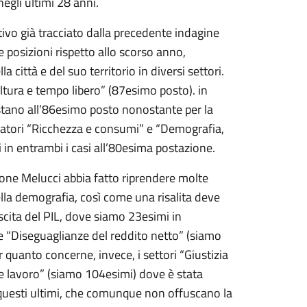
egli ultimi 28 anni.
itivo già tracciato dalla precedente indagine
 posizioni rispetto allo scorso anno,
a città e del suo territorio in diversi settori.
ultura e tempo libero” (87esimo posto). in
testano all’86esimo posto nonostante per la
dicatori “Ricchezza e consumi” e “Demografia,
si in entrambi i casi all’80esima postazione.
ione Melucci abbia fatto riprendere molte
della demografia, così come una risalita deve
escita del PIL, dove siamo 23esimi in
le “Diseguaglianze del reddito netto” (siamo
uanto concerne, invece, i settori “Giustizia
 e lavoro” (siamo 104esimi) dove è stata
, questi ultimi, che comunque non offuscano la