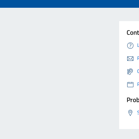
Cont
Prob