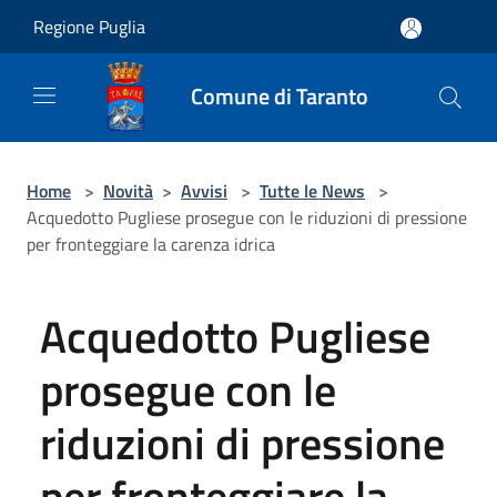
Salta al contenuto principale
Regione Puglia
Comune di Taranto
Home
>
Novità
>
Avvisi
>
Tutte le News
>
Acquedotto Pugliese prosegue con le riduzioni di pressione
per fronteggiare la carenza idrica
Acquedotto Pugliese
prosegue con le
riduzioni di pressione
per fronteggiare la