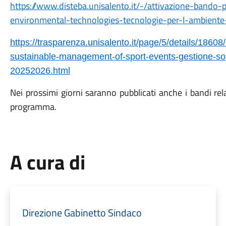
https://www.disteba.unisalento.it/-/attivazione-bando-
environmental-technologies-tecnologie-per-l-ambient
https://trasparenza.unisalento.it/page/5/details/1860
sustainable-management-of-sport-events-gestione-soste
20252026.html
Nei prossimi giorni saranno pubblicati anche i bandi rela
programma.
A cura di
Direzione Gabinetto Sindaco