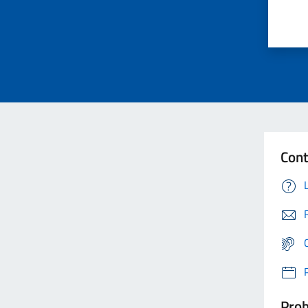
Cont
Prob