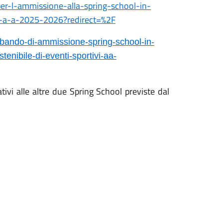
per-l-ammissione-alla-spring-school-in-
e-a-a-2025-2026?redirect=%2F
8/bando-di-ammissione-spring-school-in-
nibile-di-eventi-sportivi-aa-
tivi alle altre due Spring School previste dal