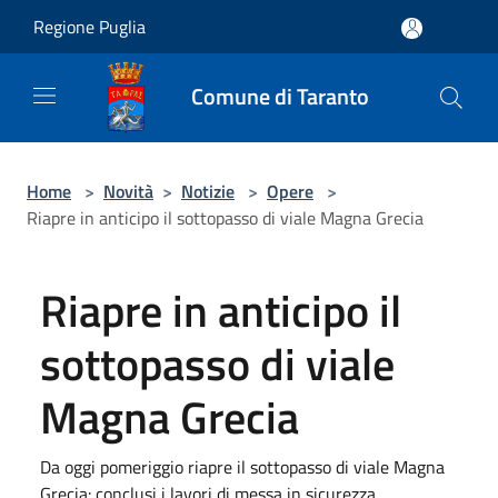
Salta al contenuto principale
Regione Puglia
Comune di Taranto
Home
>
Novità
>
Notizie
>
Opere
>
Riapre in anticipo il sottopasso di viale Magna Grecia
Riapre in anticipo il
sottopasso di viale
Magna Grecia
Da oggi pomeriggio riapre il sottopasso di viale Magna
Grecia: conclusi i lavori di messa in sicurezza.