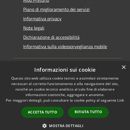
Piano di miglioramento dei servizi
Informativa privacy
Note legali
Dichiarazione di accessibilità
Informativa sulla videosorveglianza mobile
×
Informazioni sui cookie
Questo sito web utilizza cookie tecnici e assimilati strettamente
RSS
Copyright © 2026 • Comune di
necessari al corretto funzionamento e alla navigazione del sito,
Accessibilità
Taranto • Powered by
nonché un cookie tecnico analitico al solo fine di elaborare
informazioni statistiche, aggregate e anonime.
Privacy
Municipium
Accesso
•
Per maggiori dettagli, può consultare la cookie policy al seguente
Link
Cookie
redazione
Mappa del sito
RIFIUTA TUTTO
ACCETTA TUTTO
Area riservata del
dipendente
MOSTRA DETTAGLI