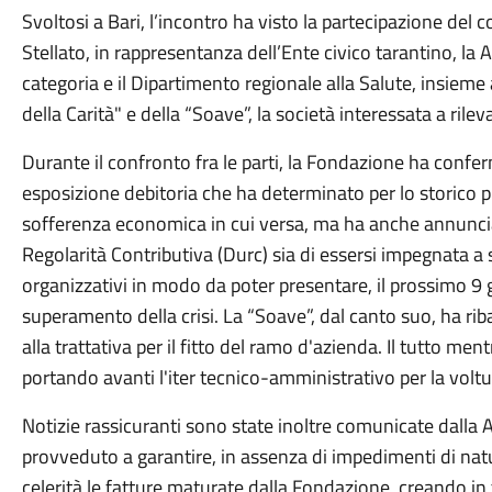
Svoltosi a Bari, l’incontro ha visto la partecipazione del
Stellato, in rappresentanza dell’Ente civico tarantino, la A
categoria e il Dipartimento regionale alla Salute, insie
della Carità" e della “Soave”, la società interessata a rile
Durante il confronto fra le parti, la Fondazione ha confe
esposizione debitoria che ha determinato per lo storico pr
sofferenza economica in cui versa, ma ha anche annuncia
Regolarità Contributiva (Durc) sia di essersi impegnata a su
organizzativi in modo da poter presentare, il prossimo 9 
superamento della crisi. La “Soave”, dal canto suo, ha ri
alla trattativa per il fitto del ramo d'azienda. Il tutto men
portando avanti l'iter tecnico-amministrativo per la voltu
Notizie rassicuranti sono state inoltre comunicate dalla A
provveduto a garantire, in assenza di impedimenti di nat
celerità le fatture maturate dalla Fondazione, creando in 