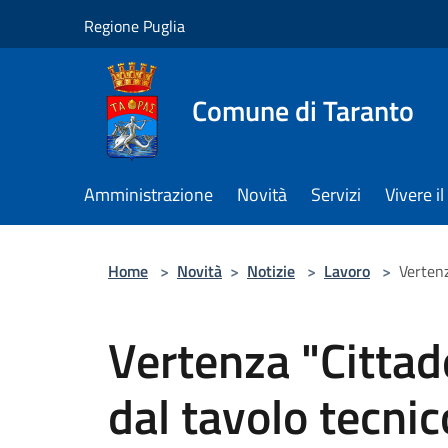
Salta al contenuto principale
Regione Puglia
Comune di Taranto
Amministrazione
Novità
Servizi
Vivere 
Home
>
Novità
>
Notizie
>
Lavoro
>
Vertenz
Vertenza "Cittade
dal tavolo tecni