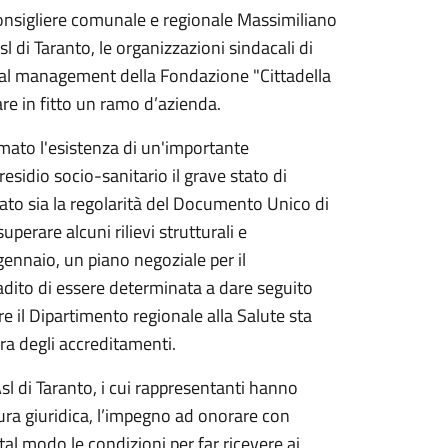
 consigliere comunale e regionale Massimiliano
sl di Taranto, le organizzazioni sindacali di
me al management della Fondazione "Cittadella
vare in fitto un ramo d’azienda.
rmato l'esistenza di un'importante
esidio socio-sanitario il grave stato di
to sia la regolarità del Documento Unico di
perare alcuni rilievi strutturali e
gennaio, un piano negoziale per il
badito di essere determinata a dare seguito
tre il Dipartimento regionale alla Salute sta
ra degli accreditamenti.
sl di Taranto, i cui rappresentanti hanno
ura giuridica, l’impegno ad onorare con
tal modo le condizioni per far ricevere ai