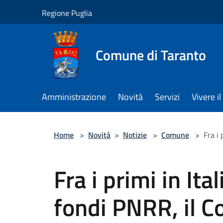
Salta al contenuto principale
Regione Puglia
Comune di Taranto
Amministrazione
Novità
Servizi
Vivere 
Home
>
Novità
>
Notizie
>
Comune
>
Fra i 
Fra i primi in Ital
fondi PNRR, il C