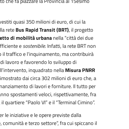
rto che fa piazzare la Provincia al 15esimo
vestiti quasi 350 milioni di euro, di cui la
lla rete
Bus Rapid Transit (BRT)
, il progetto
cetto di mobilità urbana
nella “città dei due
fficiente e
sostenibile
. Infatti, la rete BRT non
do il traffico e l'inquinamento, ma contribuirà
 di lavoro e favorendo lo sviluppo di
ll’intervento, inquadrato nella
Misura PNRR
imostrato dai circa 302 milioni di euro che, a
inanziamento di lavori e forniture. Il tutto per
ranno spostamenti veloci, rispettivamente, fra
 il quartiere “Paolo VI” e il “Terminal Cimino”.
 le iniziative e le opere previste dalla
 comunità e terzo settore”, fra cui spiccano il