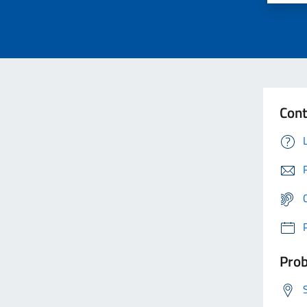
Cont
Prob