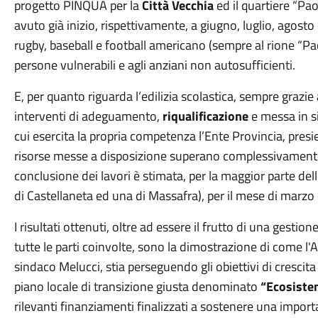
progetto PINQUA per la
Città Vecchia
ed il quartiere “Pao
avuto già inizio, rispettivamente, a giugno, luglio, agosto
rugby, baseball e football americano (sempre al rione “Pa
persone vulnerabili e agli anziani non autosufficienti.
E, per quanto riguarda l’edilizia scolastica, sempre grazie
interventi di adeguamento,
riqualificazione
e messa in si
cui esercita la propria competenza l’Ente Provincia, presi
risorse messe a disposizione superano complessivamente 
conclusione dei lavori è stimata, per la maggior parte del
di Castellaneta ed una di Massafra), per il mese di marz
I risultati ottenuti, oltre ad essere il frutto di una gestio
tutte le parti coinvolte, sono la dimostrazione di come 
sindaco Melucci, stia perseguendo gli obiettivi di crescita 
piano locale di transizione giusta denominato
“Ecosiste
rilevanti finanziamenti finalizzati a sostenere una impor