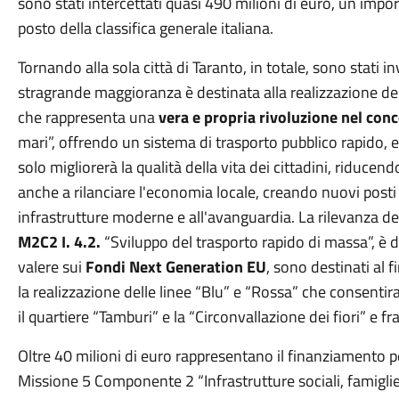
sono stati intercettati quasi 490 milioni di euro, un impo
posto della classifica generale italiana.
Tornando alla sola città di Taranto, in totale, sono stati in
stragrande maggioranza è destinata alla realizzazione de
che rappresenta una
vera e propria rivoluzione nel con
mari”, offrendo un sistema di trasporto pubblico rapido, e
solo migliorerà la qualità della vita dei cittadini, riducen
anche a rilanciare l'economia locale, creando nuovi posti
infrastrutture moderne e all'avanguardia. La rilevanza de
M2C2 I. 4.2.
“Sviluppo del trasporto rapido di massa”, è d
valere sui
Fondi Next Generation EU
, sono destinati al f
la realizzazione delle linee “Blu” e “Rossa” che consenti
il quartiere “Tamburi” e la “Circonvallazione dei fiori” e fra
Oltre 40 milioni di euro rappresentano il finanziamento per
Missione 5 Componente 2 “Infrastrutture sociali, famiglie,