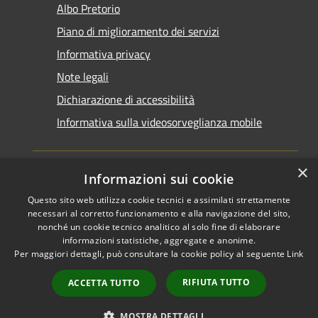
Albo Pretorio
Piano di miglioramento dei servizi
Informativa privacy
Note legali
Dichiarazione di accessibilità
Informativa sulla videosorveglianza mobile
×
Informazioni sui cookie
Questo sito web utilizza cookie tecnici e assimilati strettamente
RSS
Copyright © 2026 • Comune di
necessari al corretto funzionamento e alla navigazione del sito,
Accessibilità
Taranto • Powered by
nonché un cookie tecnico analitico al solo fine di elaborare
informazioni statistiche, aggregate e anonime.
Privacy
Municipium
Accesso
•
Per maggiori dettagli, può consultare la cookie policy al seguente
Link
Cookie
redazione
Mappa del sito
RIFIUTA TUTTO
ACCETTA TUTTO
Area riservata del
dipendente
MOSTRA DETTAGLI