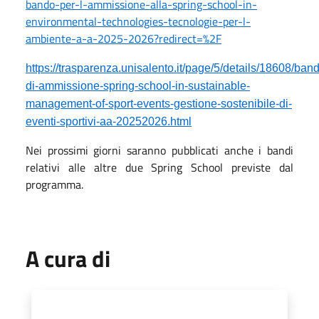
bando-per-l-ammissione-alla-spring-school-in-
environmental-technologies-tecnologie-per-l-
ambiente-a-a-2025-2026?redirect=%2F
https://trasparenza.unisalento.it/page/5/details/18608/ban
di-ammissione-spring-school-in-sustainable-
management-of-sport-events-gestione-sostenibile-di-
eventi-sportivi-aa-20252026.html
Nei prossimi giorni saranno pubblicati anche i bandi
relativi alle altre due Spring School previste dal
programma.
A cura di