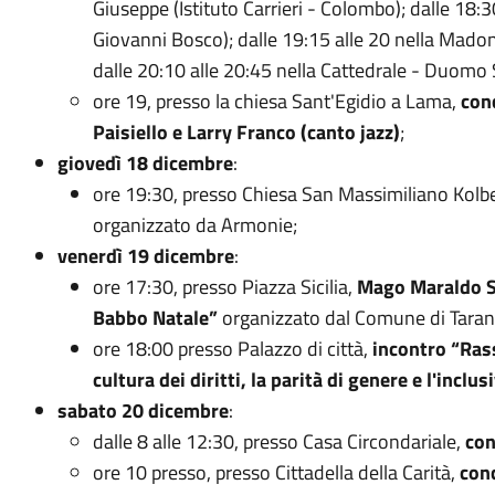
Giuseppe (Istituto Carrieri - Colombo); dalle 18:3
Giovanni Bosco); dalle 19:15 alle 20 nella Madonna
dalle 20:10 alle 20:45 nella Cattedrale - Duomo Sa
ore 19, presso la chiesa Sant'Egidio a Lama,
con
Paisiello e Larry Franco (canto jazz)
;
giovedì 18 dicembre
:
ore 19:30, presso Chiesa San Massimiliano Kolb
organizzato da Armonie;
venerdì 19 dicembre
:
ore 17:30, presso Piazza Sicilia,
Mago Maraldo Sp
Babbo Natale”
organizzato dal Comune di Taran
ore 18:00 presso Palazzo di città,
incontro “Rass
cultura dei diritti, la parità di genere e l'inclus
sabato 20 dicembre
:
dalle 8 alle 12:30, presso Casa Circondariale,
con
ore 10 presso, presso Cittadella della Carità,
conc