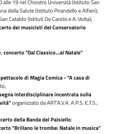
0 alle 19 nel Chiostro Università (Istituto San
 della Salute (Istituto Pirandello e Alfieri);
n Cataldo (Istituti De Carolis e A. Volta);
certo dei musicisti del Conservatorio
e,
concerto "Dal Classico…al Natale"
ettacolo di Magia Comica - “A casa di
to;
egna interdisciplinare incentrata sulla
ività”
organizzato da ART'A.V.A. A.P.S. E.T.S.;
certo della Banda del Paisiello
;
erto "Brillano le trombe: Natale in musica"