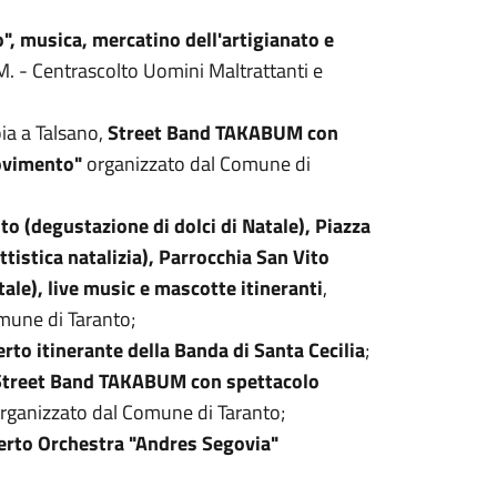
o", musica, mercatino dell'artigianato e
. - Centrascolto Uomini Maltrattanti e
oia a Talsano,
Street Band TAKABUM con
movimento"
organizzato dal Comune di
to (degustazione di dolci di Natale), Piazza
ttistica natalizia), Parrocchia San Vito
ale), live music e mascotte itineranti
,
mune di Taranto;
rto itinerante della Banda di Santa Cecilia
;
Street Band TAKABUM con spettacolo
rganizzato dal Comune di Taranto;
erto Orchestra "Andres Segovia"