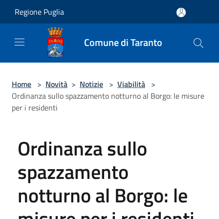
Salta al contenuto principale
Regione Puglia
Comune di Taranto
Home
>
Novità
>
Notizie
>
Viabilità
>
Ordinanza sullo spazzamento notturno al Borgo: le misure
per i residenti
Ordinanza sullo
spazzamento
notturno al Borgo: le
misure per i residenti