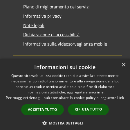
Piano di miglioramento dei servizi
Informativa privacy
Note legali
Dichiarazione di accessibilità
Informativa sulla videosorveglianza mobile
×
Informazioni sui cookie
Questo sito web utilizza cookie tecnici e assimilati strettamente
RSS
Copyright © 2026 • Comune di
necessari al corretto funzionamento e alla navigazione del sito,
Accessibilità
Taranto • Powered by
nonché un cookie tecnico analitico al solo fine di elaborare
informazioni statistiche, aggregate e anonime.
Privacy
Municipium
Accesso
•
Per maggiori dettagli, può consultare la cookie policy al seguente
Link
Cookie
redazione
Mappa del sito
RIFIUTA TUTTO
ACCETTA TUTTO
Area riservata del
dipendente
MOSTRA DETTAGLI