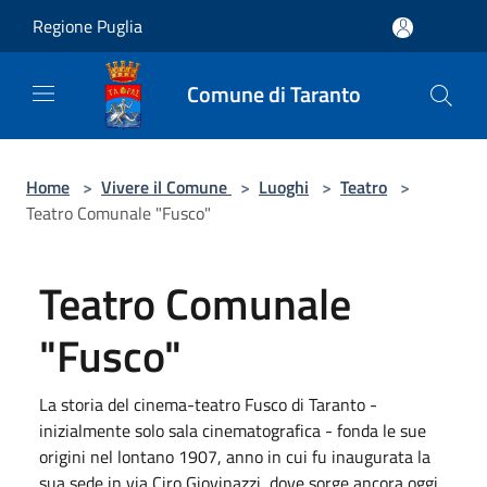
Salta al contenuto principale
Regione Puglia
Comune di Taranto
Home
>
Vivere il Comune
>
Luoghi
>
Teatro
>
Teatro Comunale "Fusco"
Teatro Comunale
"Fusco"
La storia del cinema-teatro Fusco di Taranto -
inizialmente solo sala cinematografica - fonda le sue
origini nel lontano 1907, anno in cui fu inaugurata la
sua sede in via Ciro Giovinazzi, dove sorge ancora oggi.