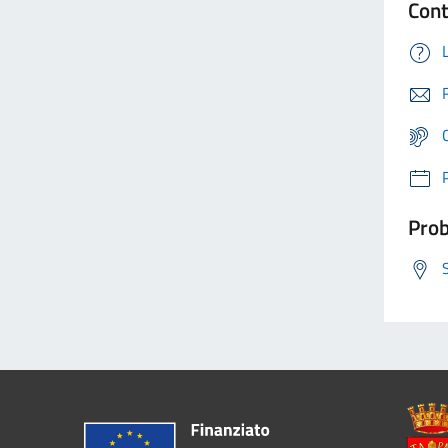
Cont
Prob