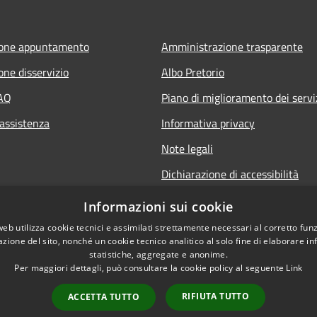
ione appuntamento
Amministrazione trasparente
one disservizio
Albo Pretorio
FAQ
Piano di miglioramento dei servi
 assistenza
Informativa privacy
Note legali
Dichiarazione di accessibilità
Informativa sulla videosorveglia
Informazioni sui cookie
mobile
web utilizza cookie tecnici e assimilati strettamente necessari al corretto fu
azione del sito, nonché un cookie tecnico analitico al solo fine di elaborare i
statistiche, aggregate e anonime.
Per maggiori dettagli, può consultare la cookie policy al seguente
Link
RIFIUTA TUTTO
ACCETTA TUTTO
l sito
Copyright © 2026 • Comune d