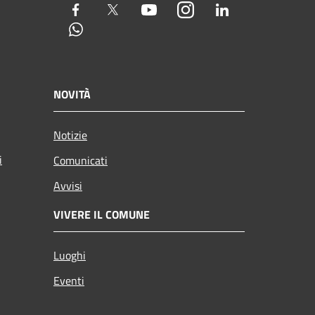
Facebook
Twitter
Youtube
Instagram
LinkedIn
Whatsapp
NOVITÀ
Notizie
i
Comunicati
Avvisi
VIVERE IL COMUNE
Luoghi
Eventi