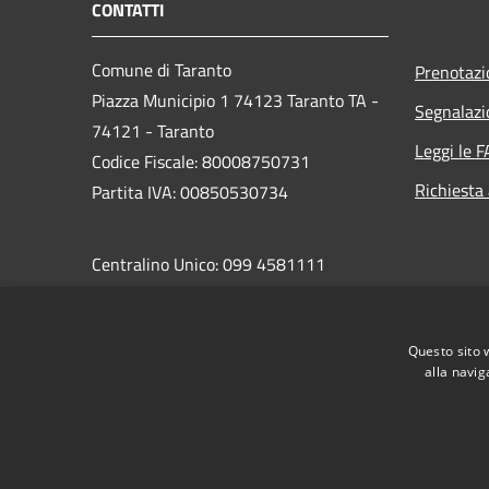
CONTATTI
Comune di Taranto
Prenotaz
Piazza Municipio 1 74123 Taranto TA -
Segnalazi
74121 - Taranto
Leggi le 
Codice Fiscale: 80008750731
Richiesta
Partita IVA: 00850530734
Centralino Unico: 099 4581111
PEC:
protocollo.comunetaranto@pec.rupar.puglia.it
Questo sito 
alla navig
RSS
Accessibilità
Privacy
Cookie
Mappa de