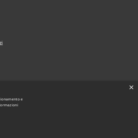
zi
×
nza
nzionamento e
nformazioni
Municipium
Accesso redazione
i Taranto • Powered by
•