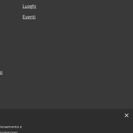
Luoghi
Eventi
zi
×
nza
nzionamento e
nformazioni