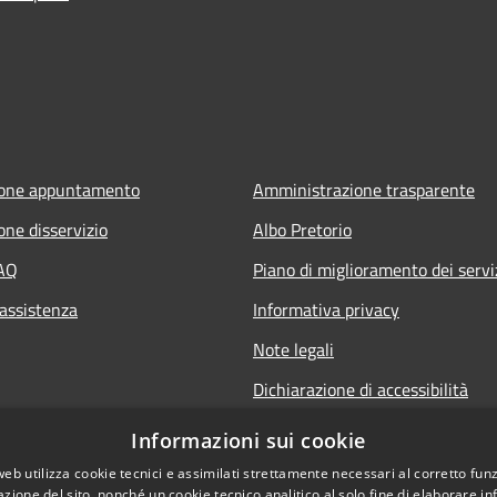
ione appuntamento
Amministrazione trasparente
one disservizio
Albo Pretorio
FAQ
Piano di miglioramento dei servi
 assistenza
Informativa privacy
Note legali
Dichiarazione di accessibilità
Informativa sulla videosorveglia
Informazioni sui cookie
mobile
web utilizza cookie tecnici e assimilati strettamente necessari al corretto fu
azione del sito, nonché un cookie tecnico analitico al solo fine di elaborare i