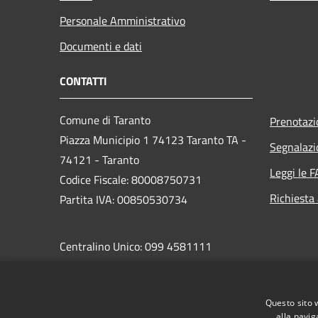
Personale Amministrativo
Documenti e dati
CONTATTI
Comune di Taranto
Prenotaz
Piazza Municipio 1 74123 Taranto TA -
Segnalazi
74121 - Taranto
Leggi le 
Codice Fiscale: 80008750731
Richiesta
Partita IVA: 00850530734
Centralino Unico: 099 4581111
PEC:
protocollo.comunetaranto@pec.rupar.puglia.it
Questo sito 
alla navig