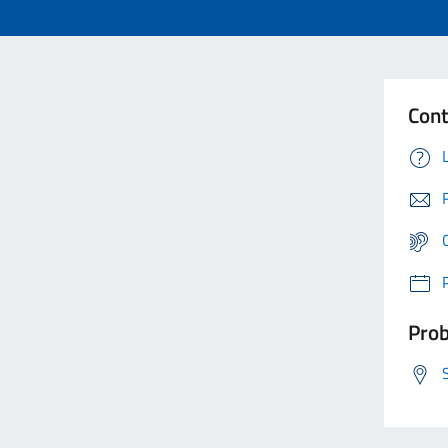
Cont
Prob