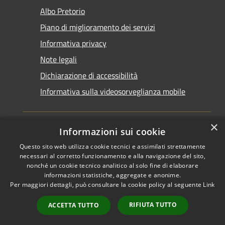
Albo Pretorio
Piano di miglioramento dei servizi
Informativa privacy
Note legali
Dichiarazione di accessibilità
Informativa sulla videosorveglianza mobile
×
Informazioni sui cookie
Questo sito web utilizza cookie tecnici e assimilati strettamente
RSS
Copyright © 2026 • Comune di
necessari al corretto funzionamento e alla navigazione del sito,
Accessibilità
Taranto • Powered by
nonché un cookie tecnico analitico al solo fine di elaborare
informazioni statistiche, aggregate e anonime.
Privacy
Municipium
Accesso
•
Per maggiori dettagli, può consultare la cookie policy al seguente
Link
Cookie
redazione
Mappa del sito
RIFIUTA TUTTO
ACCETTA TUTTO
Area riservata del