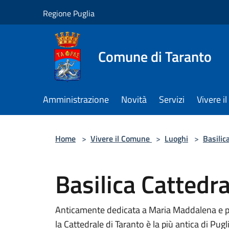
Salta al contenuto principale
Regione Puglia
Comune di Taranto
Amministrazione
Novità
Servizi
Vivere 
Home
>
Vivere il Comune
>
Luoghi
>
Basilic
Basilica Cattedra
Anticamente dedicata a Maria Maddalena e po
la Cattedrale di Taranto è la più antica di Pugl