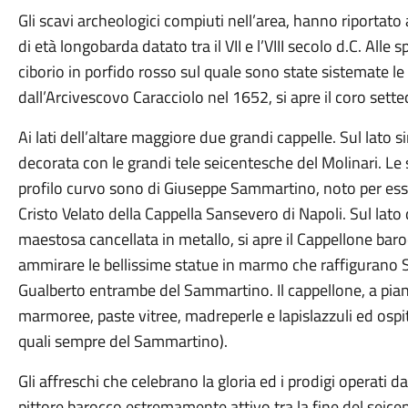
Gli scavi archeologici compiuti nell’area, hanno riportato a
di età longobarda datato tra il VII e l’VIII secolo d.C. Alle
ciborio in porfido rosso sul quale sono state sistemate le
dall’Arcivescovo Caracciolo nel 1652, si apre il coro sett
Ai lati dell’altare maggiore due grandi cappelle. Sul lato
decorata con le grandi tele seicentesche del Molinari. Le
profilo curvo sono di Giuseppe Sammartino, noto per esser
Cristo Velato della Cappella Sansevero di Napoli. Sul lat
maestosa cancellata in metallo, si apre il Cappellone bar
ammirare le bellissime statue in marmo che raffigurano
Gualberto entrambe del Sammartino. Il cappellone, a piant
marmoree, paste vitree, madreperle e lapislazzuli ed ospit
quali sempre del Sammartino).
Gli affreschi che celebrano la gloria ed i prodigi operati
pittore barocco estremamente attivo tra la fine del seicent