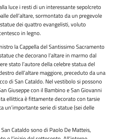
lla luce i resti di un interessante sepolcreto
 spalle dell’altare, sormontato da un pregevole
 statue dei quattro evangelisti, voluto
ecentesco in legno.
 sinistro la Cappella del Santissimo Sacramento
 statue che decorano l’altare in marmo dal
e stato l’autore della celebre statua del
o destro dell’altare maggiore, preceduto da una
occo di San Cataldo. Nel vestibolo si possono
 San Giuseppe con il Bambino e San Giovanni
a ellittica è fittamente decorato con tarsie
a un’importante serie di statue (sei delle
 da San Cataldo sono di Paolo De Matteis,
o e l’inizio del settecento. All’interno