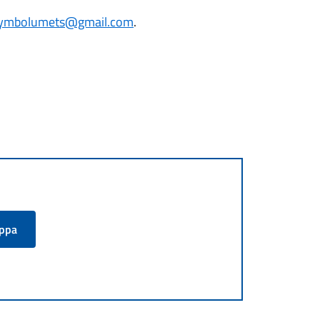
ymbolumets@gmail.com
.
appa