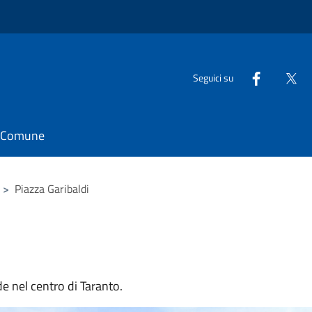
Seguici su
il Comune
>
Piazza Garibaldi
de nel centro di Taranto.