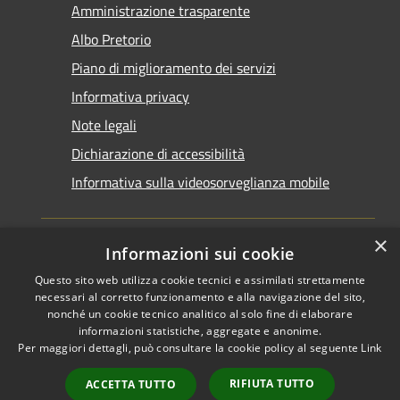
Amministrazione trasparente
Albo Pretorio
Piano di miglioramento dei servizi
Informativa privacy
Note legali
Dichiarazione di accessibilità
Informativa sulla videosorveglianza mobile
×
Informazioni sui cookie
Questo sito web utilizza cookie tecnici e assimilati strettamente
RSS
Copyright © 2026 • Comune di
necessari al corretto funzionamento e alla navigazione del sito,
Accessibilità
Taranto • Powered by
nonché un cookie tecnico analitico al solo fine di elaborare
informazioni statistiche, aggregate e anonime.
Privacy
Municipium
Accesso
•
Per maggiori dettagli, può consultare la cookie policy al seguente
Link
Cookie
redazione
Mappa del sito
RIFIUTA TUTTO
ACCETTA TUTTO