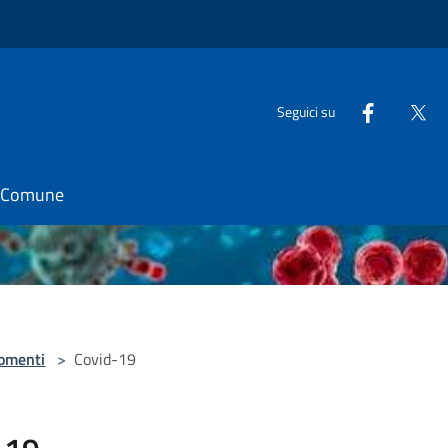
Seguici su
il Comune
omenti
>
Covid-19