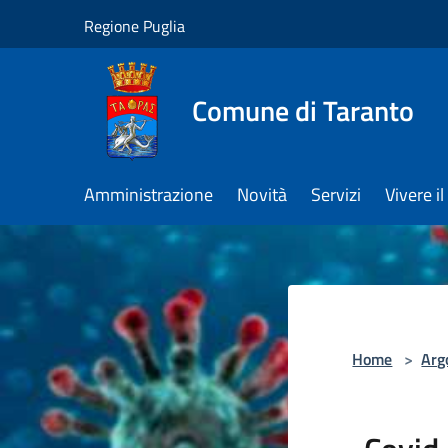
Salta al contenuto principale
Regione Puglia
Comune di Taranto
Amministrazione
Novità
Servizi
Vivere 
Home
>
Arg