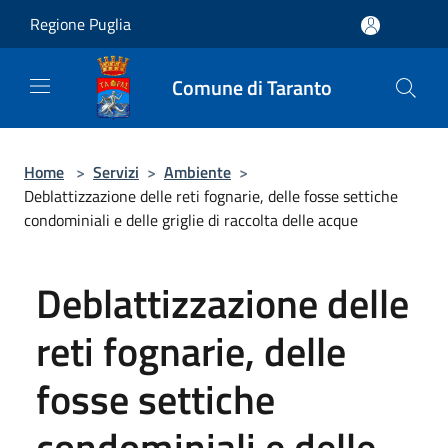
Salta al contenuto principale
Regione Puglia
Comune di Taranto
Home
>
Servizi
>
Ambiente
>
Deblattizzazione delle reti fognarie, delle fosse settiche
condominiali e delle griglie di raccolta delle acque
Deblattizzazione delle
reti fognarie, delle
fosse settiche
condominiali e delle