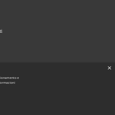
zi
×
nza
nzionamento e
nformazioni
Municipium
Accesso redazione
i Taranto • Powered by
•