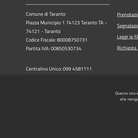
Comune di Taranto
Prenotaz
Piazza Municipio 1 74123 Taranto TA -
Segnalazi
74121 - Taranto
Leggi le 
Codice Fiscale: 80008750731
Richiesta
Partita IVA: 00850530734
Centralino Unico: 099 4581111
PEC:
protocollo.comunetaranto@pec.rupar.puglia.it
Questo sito 
alla navig
RSS
Accessibilità
Privacy
Cookie
Mappa de
Area riservata del dipendente