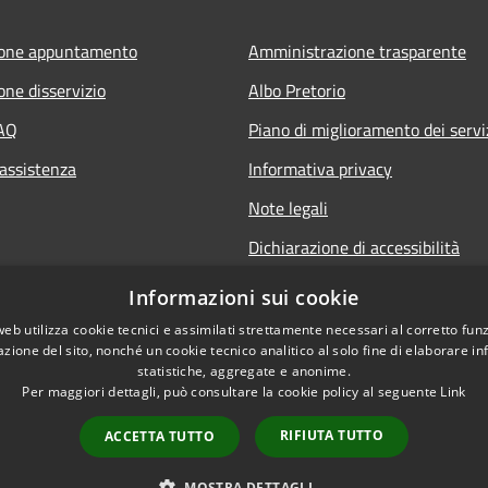
ione appuntamento
Amministrazione trasparente
one disservizio
Albo Pretorio
FAQ
Piano di miglioramento dei servi
 assistenza
Informativa privacy
Note legali
Dichiarazione di accessibilità
Informativa sulla videosorveglia
Informazioni sui cookie
mobile
web utilizza cookie tecnici e assimilati strettamente necessari al corretto fu
azione del sito, nonché un cookie tecnico analitico al solo fine di elaborare i
statistiche, aggregate e anonime.
Per maggiori dettagli, può consultare la cookie policy al seguente
Link
RIFIUTA TUTTO
ACCETTA TUTTO
l sito
Copyright © 2026 • Comune d
MOSTRA DETTAGLI