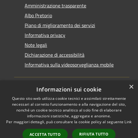
Amministrazione trasparente
Albo Pretorio
Piano di miglioramento dei servizi
Informativa privacy
Note legali
Dichiarazione di accessibilità
Informativa sulla videosorveglianza mobile
×
Informazioni sui cookie
Questo sito web utilizza cookie tecnici e assimilati strettamente
RSS
Copyright © 2026 • Comune di
necessari al corretto funzionamento e alla navigazione del sito,
Accessibilità
Taranto • Powered by
nonché un cookie tecnico analitico al solo fine di elaborare
informazioni statistiche, aggregate e anonime.
Privacy
Municipium
Accesso
•
Per maggiori dettagli, può consultare la cookie policy al seguente
Link
Cookie
redazione
Mappa del sito
RIFIUTA TUTTO
ACCETTA TUTTO