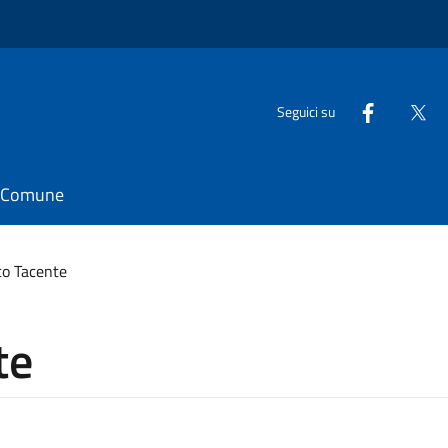
Seguici su
il Comune
co Tacente
te