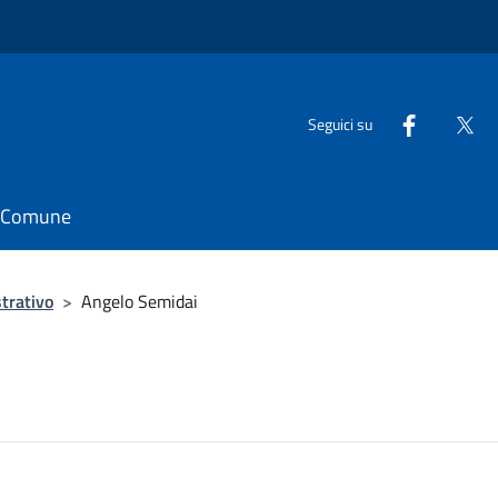
Seguici su
il Comune
trativo
>
Angelo Semidai