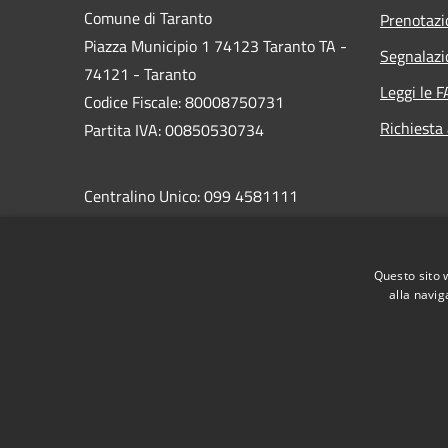
Comune di Taranto
Prenotaz
Piazza Municipio 1 74123 Taranto TA -
Segnalazi
74121 - Taranto
Leggi le 
Codice Fiscale: 80008750731
Richiesta
Partita IVA: 00850530734
Centralino Unico: 099 4581111
PEC:
protocollo.comunetaranto@pec.rupar.puglia.it
Questo sito 
alla navig
RSS
Accessibilità
Privacy
Cookie
Mappa de
Area riservata del dipendente