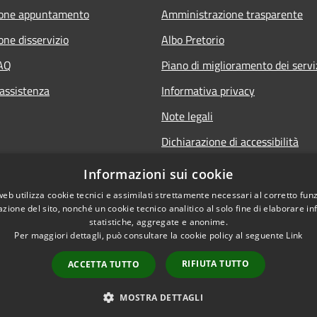
ione appuntamento
Amministrazione trasparente
one disservizio
Albo Pretorio
FAQ
Piano di miglioramento dei servi
 assistenza
Informativa privacy
Note legali
Dichiarazione di accessibilità
Informativa sulla videosorveglia
Informazioni sui cookie
mobile
web utilizza cookie tecnici e assimilati strettamente necessari al corretto fu
azione del sito, nonché un cookie tecnico analitico al solo fine di elaborare i
statistiche, aggregate e anonime.
Per maggiori dettagli, può consultare la cookie policy al seguente
Link
RIFIUTA TUTTO
ACCETTA TUTTO
l sito
Copyright © 2026 • Comune d
MOSTRA DETTAGLI