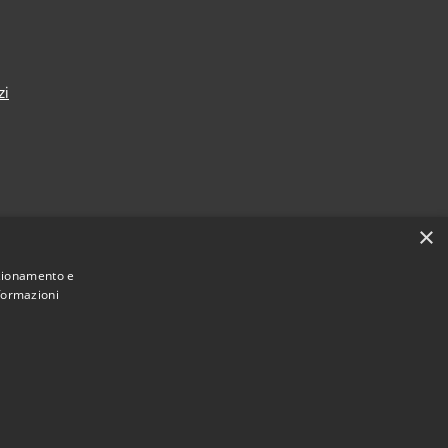
zi
×
nza
nzionamento e
nformazioni
Municipium
Accesso redazione
i Taranto • Powered by
•