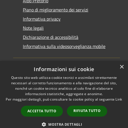
Albo Pretorio
Piano di miglioramento dei servizi
Informativa privacy
Note legali
Dichiarazione di accessibilità
Informativa sulla videosorveglianza mobile
×
Informazioni sui cookie
Questo sito web utilizza cookie tecnici e assimilati strettamente
RSS
Copyright © 2026 • Comune di
necessari al corretto funzionamento e alla navigazione del sito,
Accessibilità
Taranto • Powered by
nonché un cookie tecnico analitico al solo fine di elaborare
informazioni statistiche, aggregate e anonime.
Privacy
Municipium
Accesso
•
Per maggiori dettagli, può consultare la cookie policy al seguente
Link
Cookie
redazione
Mappa del sito
RIFIUTA TUTTO
ACCETTA TUTTO
Area riservata del
dipendente
MOSTRA DETTAGLI