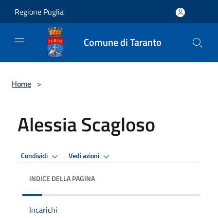
Salta al contenuto principale
Regione Puglia
Comune di Taranto
Home
>
Alessia Scagloso
Condividi
Vedi azioni
INDICE DELLA PAGINA
Incarichi