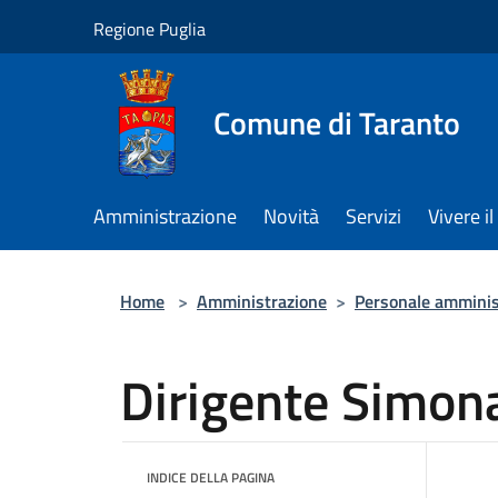
Salta al contenuto principale
Regione Puglia
Comune di Taranto
Amministrazione
Novità
Servizi
Vivere 
Home
>
Amministrazione
>
Personale amminis
Dirigente Simon
INDICE DELLA PAGINA