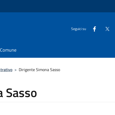
Seguici su
il Comune
trativo
>
Dirigente Simona Sasso
a Sasso