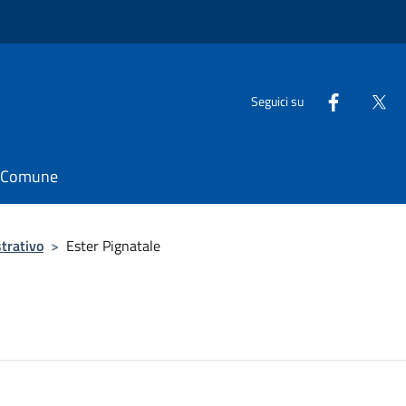
Seguici su
il Comune
trativo
>
Ester Pignatale