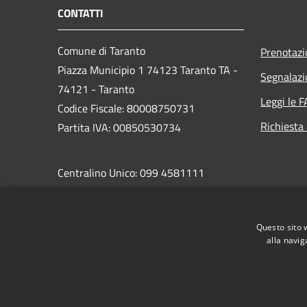
CONTATTI
Comune di Taranto
Prenotaz
Piazza Municipio 1 74123 Taranto TA -
Segnalazi
74121 - Taranto
Leggi le 
Codice Fiscale: 80008750731
Richiesta
Partita IVA: 00850530734
Centralino Unico: 099 4581111
PEC:
protocollo.comunetaranto@pec.rupar.puglia.it
Questo sito 
alla navig
RSS
Accessibilità
Privacy
Cookie
Mappa de