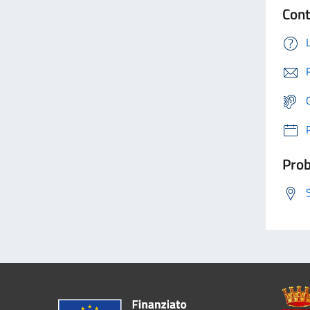
Cont
Prob