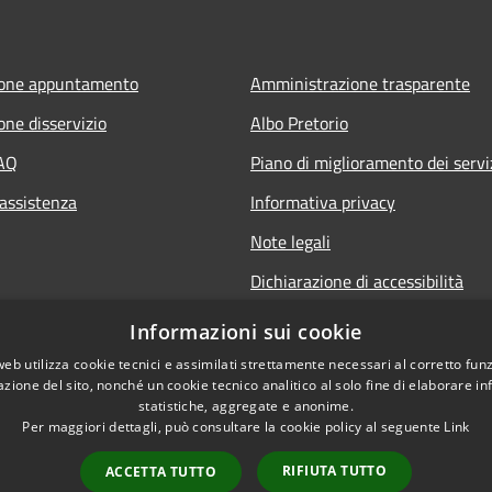
ione appuntamento
Amministrazione trasparente
one disservizio
Albo Pretorio
FAQ
Piano di miglioramento dei servi
 assistenza
Informativa privacy
Note legali
Dichiarazione di accessibilità
Informativa sulla videosorveglia
Informazioni sui cookie
mobile
web utilizza cookie tecnici e assimilati strettamente necessari al corretto fu
azione del sito, nonché un cookie tecnico analitico al solo fine di elaborare i
statistiche, aggregate e anonime.
Per maggiori dettagli, può consultare la cookie policy al seguente
Link
RIFIUTA TUTTO
ACCETTA TUTTO
l sito
Copyright © 2026 • Comune d