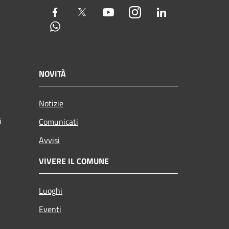
Facebook
Twitter
Youtube
Instagram
LinkedIn
Whatsapp
NOVITÀ
Notizie
i
Comunicati
Avvisi
VIVERE IL COMUNE
Luoghi
Eventi