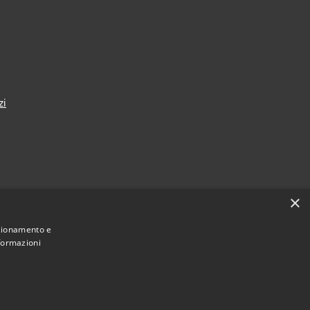
zi
×
nza
nzionamento e
nformazioni
Municipium
Accesso redazione
i Taranto • Powered by
•