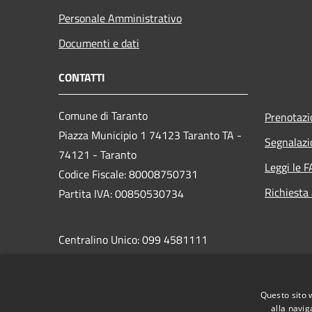
Personale Amministrativo
Documenti e dati
CONTATTI
Comune di Taranto
Prenotaz
Piazza Municipio 1 74123 Taranto TA -
Segnalazi
74121 - Taranto
Leggi le 
Codice Fiscale: 80008750731
Richiesta
Partita IVA: 00850530734
Centralino Unico: 099 4581111
PEC:
protocollo.comunetaranto@pec.rupar.puglia.it
Questo sito 
alla navig