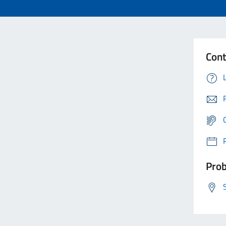
Cont
Prob