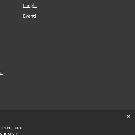
Luoghi
Eventi
zi
×
nza
nzionamento e
nformazioni