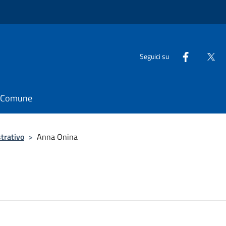
Seguici su
il Comune
trativo
>
Anna Onina