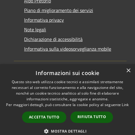
Albo Pretorio
Piano di miglioramento dei servizi
Informativa privacy
Note legali
Dichiarazione di accessibilità
Informativa sulla videosorveglianza mobile
×
Informazioni sui cookie
Questo sito web utilizza cookie tecnici e assimilati strettamente
RSS
Copyright © 2026 • Comune di
necessari al corretto funzionamento e alla navigazione del sito,
Accessibilità
Taranto • Powered by
nonché un cookie tecnico analitico al solo fine di elaborare
informazioni statistiche, aggregate e anonime.
Privacy
Municipium
Accesso
•
Per maggiori dettagli, può consultare la cookie policy al seguente
Link
Cookie
redazione
Mappa del sito
RIFIUTA TUTTO
ACCETTA TUTTO
Area riservata del
dipendente
MOSTRA DETTAGLI