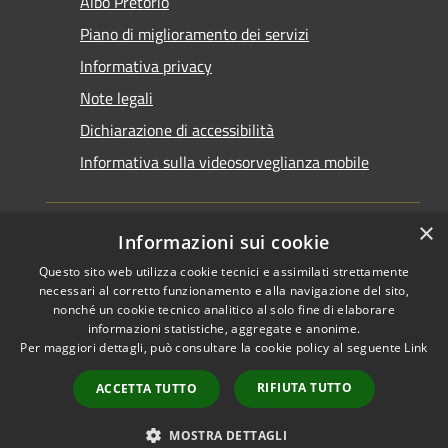
Albo Pretorio
Piano di miglioramento dei servizi
Informativa privacy
Note legali
Dichiarazione di accessibilità
Informativa sulla videosorveglianza mobile
×
Informazioni sui cookie
Questo sito web utilizza cookie tecnici e assimilati strettamente
RSS
Copyright © 2026 • Comune di
necessari al corretto funzionamento e alla navigazione del sito,
Accessibilità
Taranto • Powered by
nonché un cookie tecnico analitico al solo fine di elaborare
informazioni statistiche, aggregate e anonime.
Privacy
Municipium
Accesso
•
Per maggiori dettagli, può consultare la cookie policy al seguente
Link
Cookie
redazione
Mappa del sito
RIFIUTA TUTTO
ACCETTA TUTTO
Area riservata del
dipendente
MOSTRA DETTAGLI