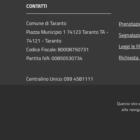
CONTATTI
Comune di Taranto
Prenotaz
Piazza Municipio 1 74123 Taranto TA -
Segnalazi
74121 - Taranto
Leggi le 
Codice Fiscale: 80008750731
Richiesta
Partita IVA: 00850530734
Centralino Unico: 099 4581111
PEC:
protocollo.comunetaranto@pec.rupar.puglia.it
Questo sito 
alla navig
RSS
Accessibilità
Privacy
Cookie
Mappa de