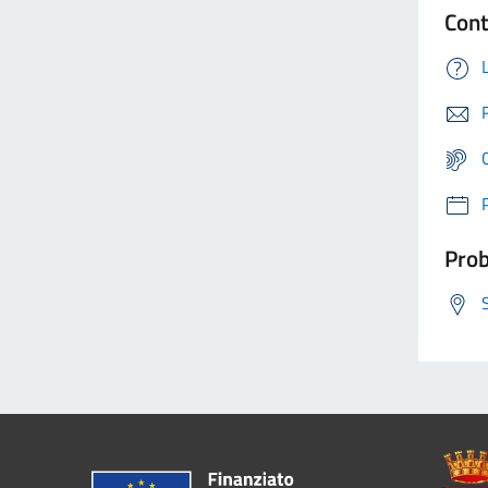
Cont
Prob