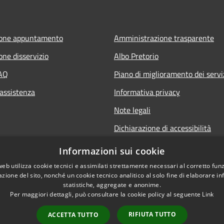
ione appuntamento
Amministrazione trasparente
one disservizio
Albo Pretorio
FAQ
Piano di miglioramento dei servi
 assistenza
Informativa privacy
Note legali
Dichiarazione di accessibilità
Informativa sulla videosorveglia
Informazioni sui cookie
mobile
web utilizza cookie tecnici e assimilati strettamente necessari al corretto fu
azione del sito, nonché un cookie tecnico analitico al solo fine di elaborare i
statistiche, aggregate e anonime.
Per maggiori dettagli, può consultare la cookie policy al seguente
Link
RIFIUTA TUTTO
ACCETTA TUTTO
l sito
Copyright © 2026 • Comune d