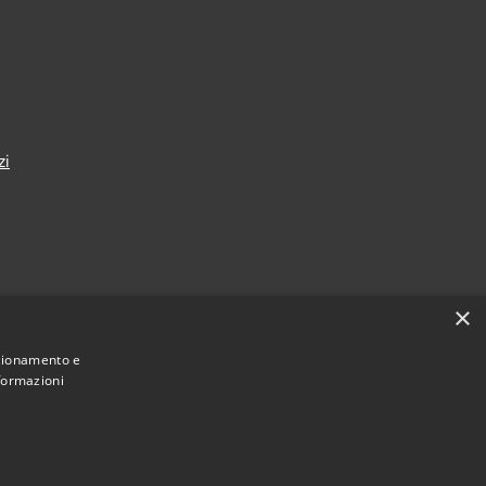
zi
×
nza
nzionamento e
nformazioni
Municipium
Accesso redazione
i Taranto • Powered by
•