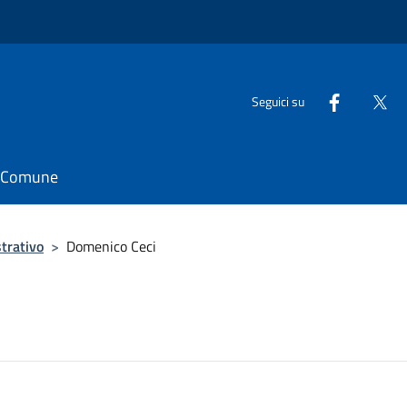
Seguici su
il Comune
trativo
>
Domenico Ceci