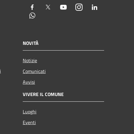
Facebook
Twitter
Youtube
Instagram
LinkedIn
Whatsapp
NOVITÀ
Notizie
i
Comunicati
Avvisi
VIVERE IL COMUNE
Luoghi
Eventi