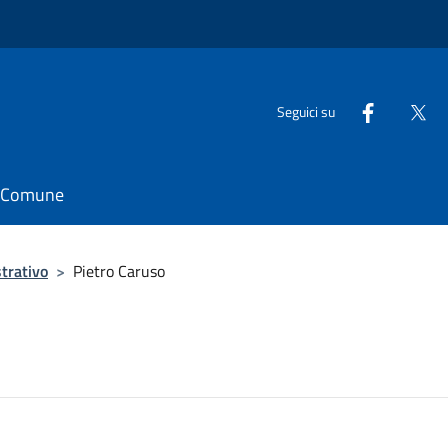
Seguici su
il Comune
trativo
>
Pietro Caruso