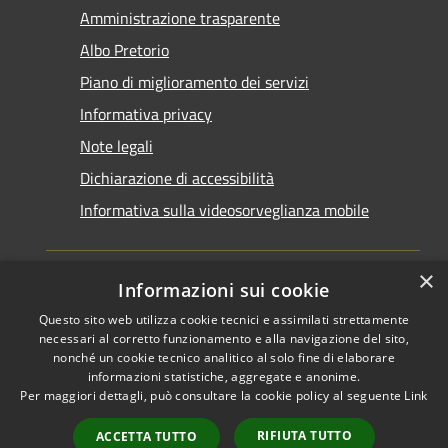
Amministrazione trasparente
Albo Pretorio
Piano di miglioramento dei servizi
Informativa privacy
Note legali
Dichiarazione di accessibilità
Informativa sulla videosorveglianza mobile
×
Informazioni sui cookie
Questo sito web utilizza cookie tecnici e assimilati strettamente
RSS
Copyright © 2026 • Comune di
necessari al corretto funzionamento e alla navigazione del sito,
Accessibilità
Taranto • Powered by
nonché un cookie tecnico analitico al solo fine di elaborare
informazioni statistiche, aggregate e anonime.
Privacy
Municipium
Accesso
•
Per maggiori dettagli, può consultare la cookie policy al seguente
Link
Cookie
redazione
Mappa del sito
RIFIUTA TUTTO
ACCETTA TUTTO