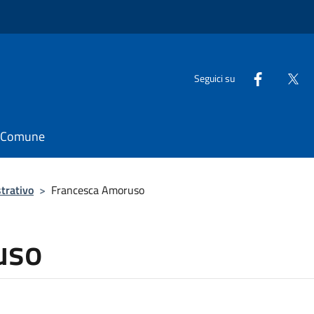
Seguici su
il Comune
trativo
>
Francesca Amoruso
uso