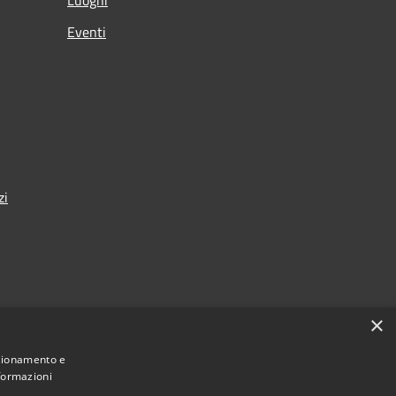
Eventi
zi
×
nza
nzionamento e
nformazioni