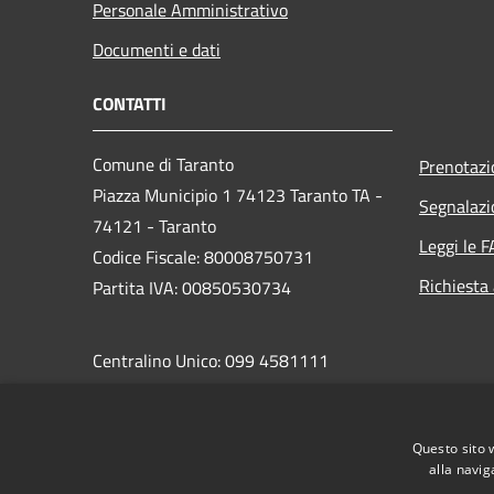
Personale Amministrativo
Documenti e dati
CONTATTI
Comune di Taranto
Prenotaz
Piazza Municipio 1 74123 Taranto TA -
Segnalazi
74121 - Taranto
Leggi le 
Codice Fiscale: 80008750731
Richiesta
Partita IVA: 00850530734
Centralino Unico: 099 4581111
PEC:
protocollo.comunetaranto@pec.rupar.puglia.it
Questo sito 
alla navig