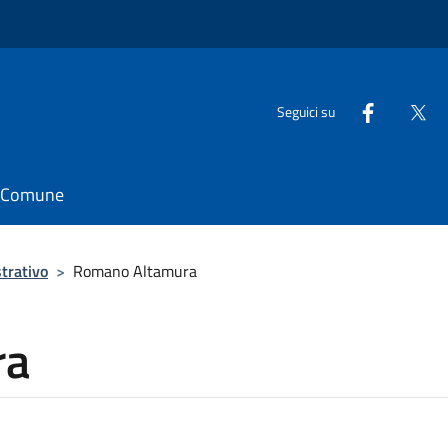
Seguici su
il Comune
trativo
>
Romano Altamura
ra