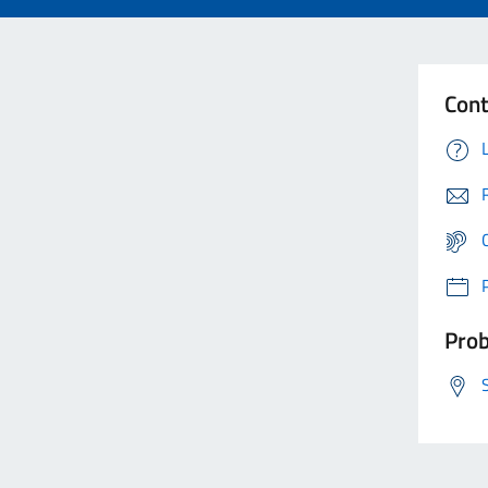
Cont
Prob