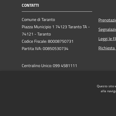
CONTATTI
Comune di Taranto
Prenotaz
Piazza Municipio 1 74123 Taranto TA -
Segnalazi
74121 - Taranto
Leggi le 
Codice Fiscale: 80008750731
Richiesta
Partita IVA: 00850530734
Centralino Unico: 099 4581111
PEC:
protocollo.comunetaranto@pec.rupar.puglia.it
Questo sito 
alla navig
RSS
Accessibilità
Privacy
Cookie
Mappa de