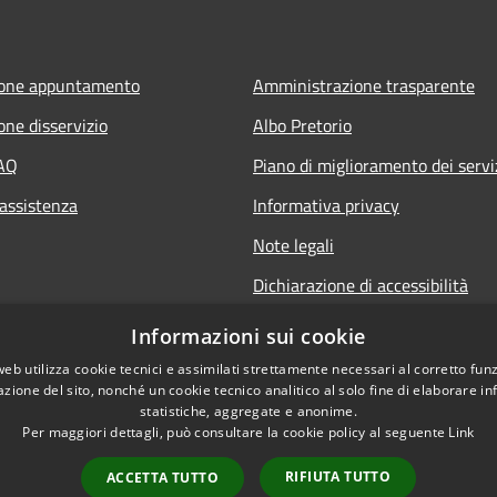
ione appuntamento
Amministrazione trasparente
one disservizio
Albo Pretorio
FAQ
Piano di miglioramento dei servi
 assistenza
Informativa privacy
Note legali
Dichiarazione di accessibilità
Informativa sulla videosorveglia
Informazioni sui cookie
mobile
web utilizza cookie tecnici e assimilati strettamente necessari al corretto fu
azione del sito, nonché un cookie tecnico analitico al solo fine di elaborare i
statistiche, aggregate e anonime.
Per maggiori dettagli, può consultare la cookie policy al seguente
Link
RIFIUTA TUTTO
ACCETTA TUTTO
l sito
Copyright © 2026 • Comune d