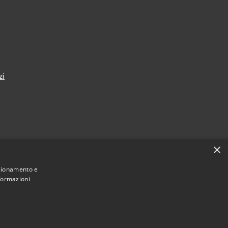
zi
×
nza
nzionamento e
nformazioni
Municipium
Accesso redazione
i Taranto • Powered by
•