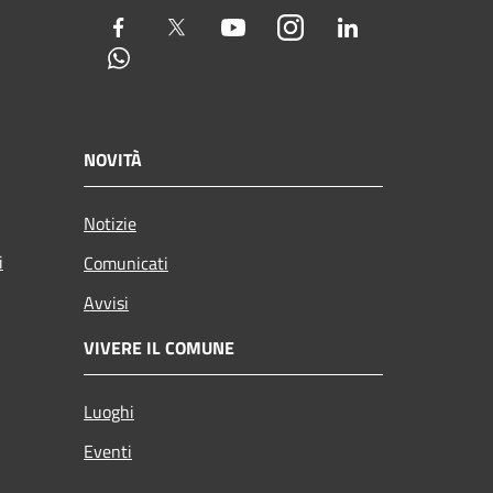
Facebook
Twitter
Youtube
Instagram
LinkedIn
Whatsapp
NOVITÀ
Notizie
i
Comunicati
Avvisi
VIVERE IL COMUNE
Luoghi
Eventi