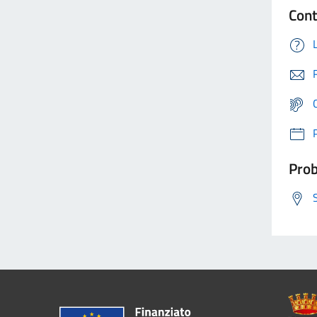
Cont
Prob