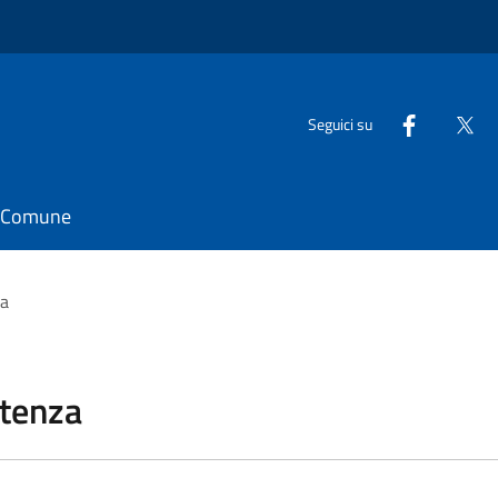
Seguici su
il Comune
za
stenza