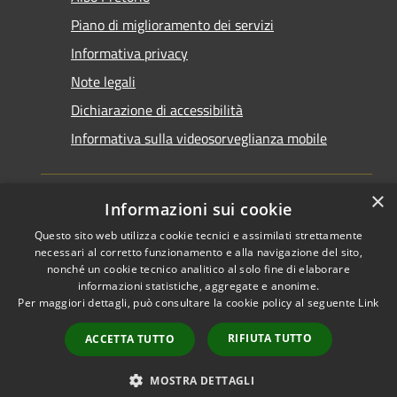
Piano di miglioramento dei servizi
Informativa privacy
Note legali
Dichiarazione di accessibilità
Informativa sulla videosorveglianza mobile
×
Informazioni sui cookie
Questo sito web utilizza cookie tecnici e assimilati strettamente
RSS
Copyright © 2026 • Comune di
necessari al corretto funzionamento e alla navigazione del sito,
Accessibilità
Taranto • Powered by
nonché un cookie tecnico analitico al solo fine di elaborare
informazioni statistiche, aggregate e anonime.
Privacy
Municipium
Accesso
•
Per maggiori dettagli, può consultare la cookie policy al seguente
Link
Cookie
redazione
Mappa del sito
RIFIUTA TUTTO
ACCETTA TUTTO
Area riservata del
dipendente
MOSTRA DETTAGLI