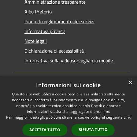
Amministrazione trasparente
Albo Pretorio
Piano di miglioramento dei servizi
Informativa privacy
Note legali
Dichiarazione di accessibilità
Informativa sulla videosorveglianza mobile
×
Informazioni sui cookie
Questo sito web utilizza cookie tecnici e assimilati strettamente
RSS
Copyright © 2026 • Comune di
necessari al corretto funzionamento e alla navigazione del sito,
Accessibilità
Taranto • Powered by
nonché un cookie tecnico analitico al solo fine di elaborare
informazioni statistiche, aggregate e anonime.
Privacy
Municipium
Accesso
•
Per maggiori dettagli, può consultare la cookie policy al seguente
Link
Cookie
redazione
Mappa del sito
RIFIUTA TUTTO
ACCETTA TUTTO
Area riservata del