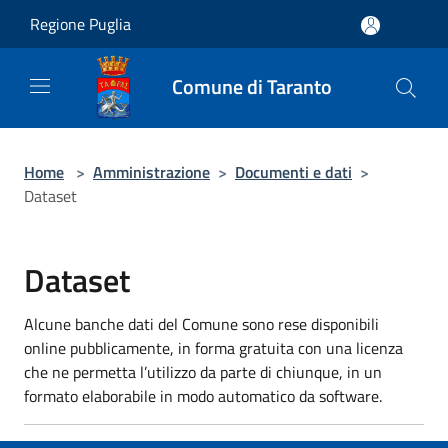
Salta al contenuto principale
Regione Puglia
Comune di Taranto
Home
>
Amministrazione
>
Documenti e dati
>
Dataset
Dataset
Alcune banche dati del Comune sono rese disponibili
online pubblicamente, in forma gratuita con una licenza
che ne permetta l’utilizzo da parte di chiunque, in un
formato elaborabile in modo automatico da software.