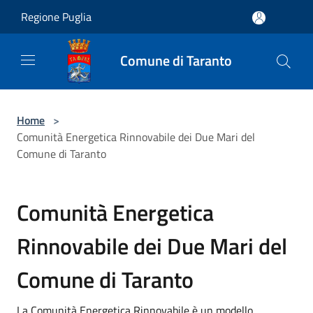
Salta al contenuto principale
Regione Puglia
Comune di Taranto
Home
>
Comunità Energetica Rinnovabile dei Due Mari del
Comune di Taranto
Comunità Energetica
Rinnovabile dei Due Mari del
Comune di Taranto
La Comunità Energetica Rinnovabile è un modello