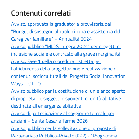
Contenuti correlati
Avviso: approvata la graduatoria provvisoria del
"Budget di sostegno al ruolo di cura e assistenza del
Caregiver familiare" – Annualità 2024
Avviso pubblico "MLPS Integra 2024" per progetti di
inclusione sociale e contrasto alla grave marginalità
Avviso: Fase 1 della procedura ristretta per
l'affidamento della progettazione e realizzazione di
contenuti socioculturali del Progetto Social Innovation
Ways – C.L.I.O.
Avviso pubblico per la costituzione di un elenco aperto
di proprietari e soggetti disponenti di unità abitative
destinate all'emergenza abitativa
Avviso di partecipazione al soggiorno termale per
anziani – Santa Cesaria Terme 2026
Avviso pubblico per la sollecitazione di proposte di
Partenariato Pubblico-Privato (PPP) - “Programma